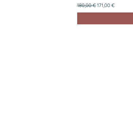
Prix original
Prix promotionne
180,00 €
171,00 €