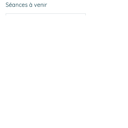
Séances à venir
Coordonnées
0676757150
atelierderrierelesfagots@yahoo.com
Seine-et-Marne, France